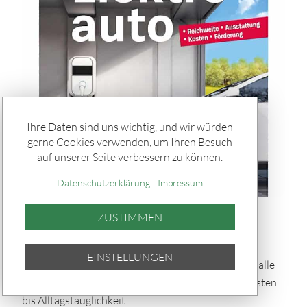
Ihre Daten sind uns wichtig, und wir würden
gerne Cookies verwenden, um Ihren Besuch
auf unserer Seite verbessern zu können.
|
Datenschutzerklärung
Impressum
Rätseln & Service / Ratgeber
ZUSTIMMEN
Buch-Tipp: „Umstieg aufs Elektroauto"
EINSTELLUNGEN
Der Ratgeber der Stiftung Warentest beantwortet alle
Fragen zum Umstieg auf das Elektroauto – von Kosten
bis Alltagstauglichkeit.