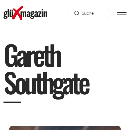
G
a
r
e
t
h
S
o
u
t
h
g
a
t
e