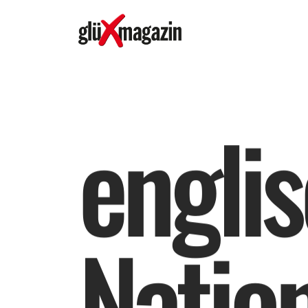
e
n
g
l
i
s
N
a
t
i
o