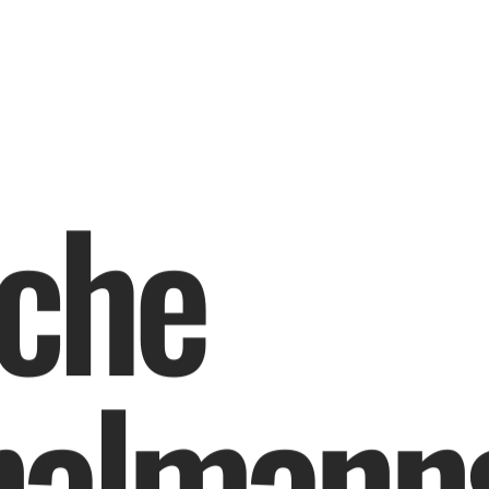
c
h
e
n
a
l
m
a
n
n