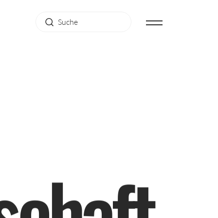
s
c
h
a
f
t