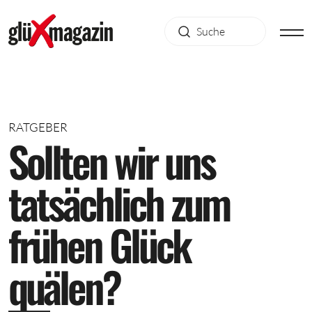
RATGEBER
S
o
l
l
t
e
n
w
i
r
u
n
s
t
a
t
s
ä
c
h
l
i
c
h
z
u
m
f
r
ü
h
e
n
G
l
ü
c
k
q
u
ä
l
e
n
?