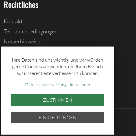
Rechtliches
Kontakt
Teilnahmebedingungen
Nutzerhinweise
Barrierefreiheitserklärung
Ihre Daten sind uns wichtig, und wir würden
Cookies löschen
gerne Cookies verwenden, um Ihren Besuch
Datenschutz
auf unserer Seite verbessern zu können.
Impressum
|
Datenschutzerklärung
Impressum
ZUSTIMMEN
EINSTELLUNGEN
© 2026 Sächsische Lotto-GmbH