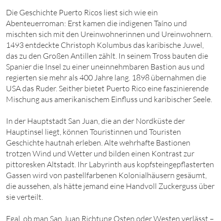
Die Geschichte Puerto Ricos liest sich wie ein
Abenteuerroman: Erst kamen die indigenen Taíno und
mischten sich mit den Ureinwohnerinnen und Ureinwohnern.
1493 entdeckte Christoph Kolumbus das karibische Juwel,
das zu den Großen Antillen zählt. In seinem Tross bauten die
Spanier die Insel zu einer uneinnehmbaren Bastion aus und
regierten sie mehr als 400 Jahre lang. 1898 übernahmen die
USA das Ruder. Seither bietet Puerto Rico eine faszinierende
Mischung aus amerikanischem Einfluss und karibischer Seele.
In der Hauptstadt San Juan, die an der Nordküste der
Hauptinsel liegt, können Touristinnen und Touristen
Geschichte hautnah erleben. Alte wehrhafte Bastionen
trotzen Wind und Wetter und bilden einen Kontrast zur
pittoresken Altstadt. Ihr Labyrinth aus kopfsteingepflasterten
Gassen wird von pastellfarbenen Kolonialhäusern gesäumt,
die aussehen, als hätte jemand eine Handvoll Zuckerguss über
sie verteilt.
Egal, ob man San Juan Richtung Osten oder Westen verlässt –