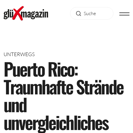
UNTERWEGS
P
u
e
r
t
o
R
i
c
o
:
T
r
a
u
m
h
a
f
t
e
S
t
r
ä
n
d
e
u
n
d
u
n
v
e
r
g
l
e
i
c
h
l
i
c
h
e
s