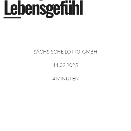
L
e
b
e
n
s
g
e
f
ü
h
l
SÄCHSISCHE LOTTO-GMBH
11.02.2025
4 MINUTEN