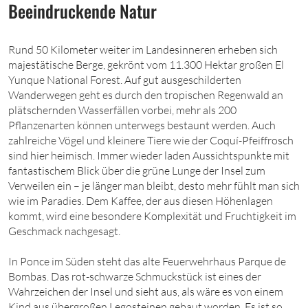
Beeindruckende Natur
Rund 50 Kilometer weiter im Landesinneren erheben sich
majestätische Berge, gekrönt vom 11.300 Hektar großen El
Yunque National Forest. Auf gut ausgeschilderten
Wanderwegen geht es durch den tropischen Regenwald an
plätschernden Wasserfällen vorbei, mehr als 200
Pflanzenarten können unterwegs bestaunt werden. Auch
zahlreiche Vögel und kleinere Tiere wie der Coquí-Pfeiffrosch
sind hier heimisch. Immer wieder laden Aussichtspunkte mit
fantastischem Blick über die grüne Lunge der Insel zum
Verweilen ein – je länger man bleibt, desto mehr fühlt man sich
wie im Paradies. Dem Kaffee, der aus diesen Höhenlagen
kommt, wird eine besondere Komplexität und Fruchtigkeit im
Geschmack nachgesagt.
In Ponce im Süden steht das alte Feuerwehrhaus Parque de
Bombas. Das rot-schwarze Schmuckstück ist eines der
Wahrzeichen der Insel und sieht aus, als wäre es von einem
Kind aus übergroßen Legosteinen gebaut worden. Es ist so