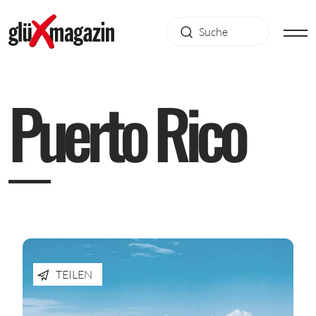
P
u
e
r
t
o
R
i
c
o
TEILEN