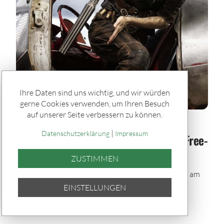
Ihre Daten sind uns wichtig, und wir würden
gerne Cookies verwenden, um Ihren Besuch
auf unserer Seite verbessern zu können.
Rätseln & Service / Ratgeber
|
Datenschutzerklärung
Impressum
TV-Tipp: „Furiosa: A Mad Max Saga" – Free-
TV-Premiere am 12. Juli bei RTL
ZUSTIMMEN
„Furiosa: A Mad Max Saga“ – Die Free-TV-Premiere am
12.07.2026, 20:15 Uhr bei RTL. Action, Rache und
EINSTELLUNGEN
Überleben im Ödland.