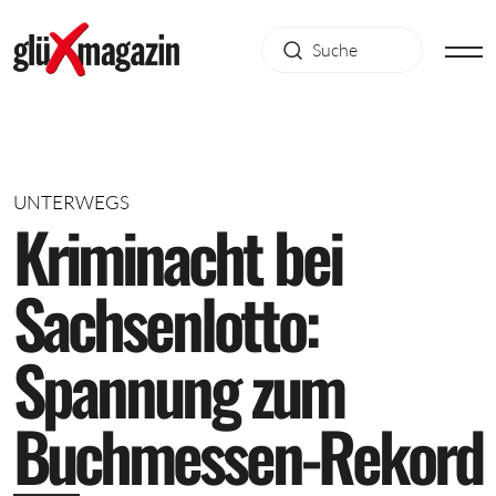
UNTERWEGS
K
r
i
m
i
n
a
c
h
t
b
e
i
S
a
c
h
s
e
n
l
o
t
t
o
:
S
p
a
n
n
u
n
g
z
u
m
B
u
c
h
m
e
s
s
e
n
-
R
e
k
o
r
d