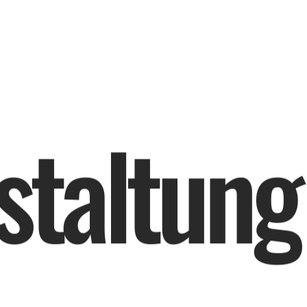
s
t
a
l
t
u
n
g