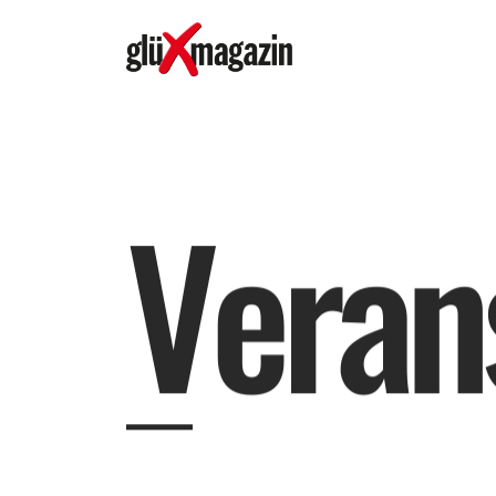
V
e
r
a
n