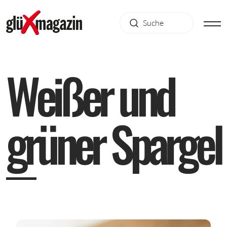
W
e
i
ß
e
r
u
n
d
g
r
ü
n
e
r
S
p
a
r
g
e
l