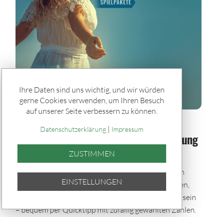
Ihre Daten sind uns wichtig, und wir würden
gerne Cookies verwenden, um Ihren Besuch
auf unserer Seite verbessern zu können.
Spiele & Gewinner / Spiele
|
Datenschutzerklärung
Impressum
Sommerglück im Paket: Bei jeder Ziehung
dabei – auch im Urlaub
ZUSTIMMEN
Mit den Sommerglück Spielpaketen bleibst du auch
EINSTELLUNGEN
während der Urlaubszeit im Spiel. Einmal auswählen,
automatisch tippen und bei allen Ziehungen dabei sein
– bequem per Quicktipp mit zufällig gewählten Zahlen.