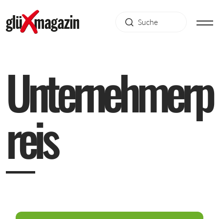
U
n
t
e
r
n
e
h
m
e
r
p
r
e
i
s