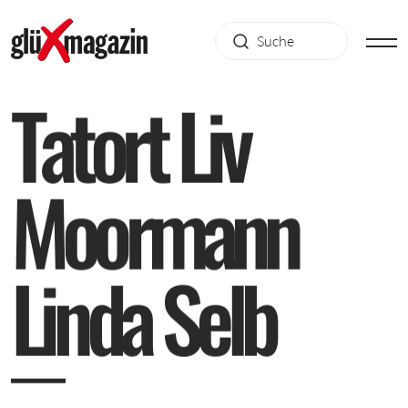
T
a
t
o
r
t
L
i
v
M
o
o
r
m
a
n
n
L
i
n
d
a
S
e
l
b