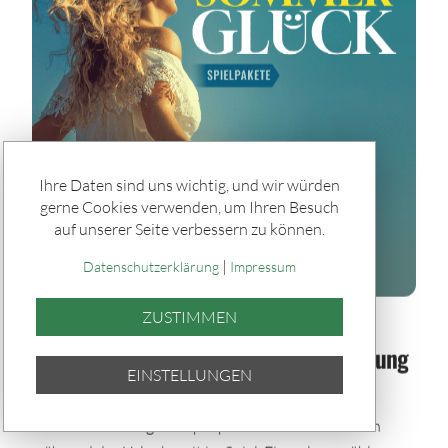
Ihre Daten sind uns wichtig, und wir würden
gerne Cookies verwenden, um Ihren Besuch
auf unserer Seite verbessern zu können.
|
Datenschutzerklärung
Impressum
ZUSTIMMEN
Spiele & Gewinner / Spiele
Sommerglück im Paket: Bei jeder Ziehung
EINSTELLUNGEN
dabei – auch im Urlaub
Mit den Sommerglück Spielpaketen bleibst du auch