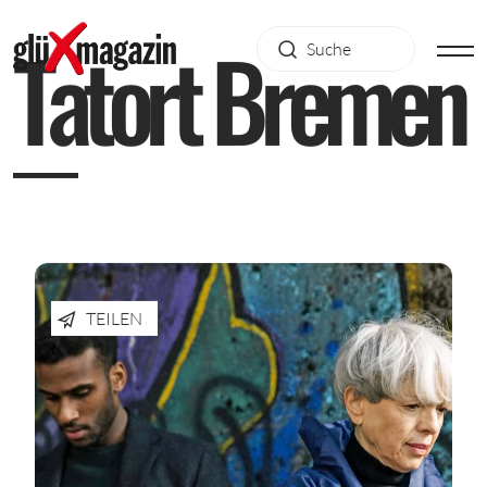
T
a
t
o
r
t
B
r
e
m
e
n
TEILEN