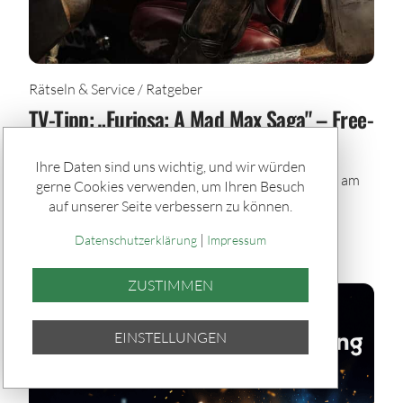
Rätseln & Service / Ratgeber
TV-Tipp: „Furiosa: A Mad Max Saga" – Free-
TV-Premiere am 12. Juli bei RTL
Ihre Daten sind uns wichtig, und wir würden
„Furiosa: A Mad Max Saga“ – Die Free-TV-Premiere am
gerne Cookies verwenden, um Ihren Besuch
12.07.2026, 20:15 Uhr bei RTL. Action, Rache und
auf unserer Seite verbessern zu können.
Überleben im Ödland.
|
Datenschutzerklärung
Impressum
ZUSTIMMEN
TEILEN
EINSTELLUNGEN