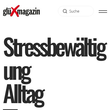
S
t
r
e
s
s
b
e
w
ä
l
t
i
g
u
n
g
A
l
l
t
a
g