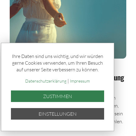
Ihre Daten sind uns wichtig, und wir würden
gerne Cookies verwenden, um Ihren Besuch
Spiele & Gewinner / Spiele
auf unserer Seite verbessern zu können.
Sommerglück im Paket: Bei jeder Ziehung
|
Datenschutzerklärung
Impressum
dabei – auch im Urlaub
ZUSTIMMEN
Mit den Sommerglück Spielpaketen bleibst du auch
während der Urlaubszeit im Spiel. Einmal auswählen,
automatisch tippen und bei allen Ziehungen dabei sein
EINSTELLUNGEN
– bequem per Quicktipp mit zufällig gewählten Zahlen.