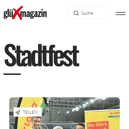
S
t
a
d
t
f
e
s
t
TEILEN