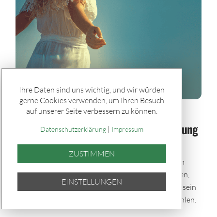
Ihre Daten sind uns wichtig, und wir würden
gerne Cookies verwenden, um Ihren Besuch
auf unserer Seite verbessern zu können.
Spiele & Gewinner / Spiele
Sommerglück im Paket: Bei jeder Ziehung
|
Datenschutzerklärung
Impressum
dabei – auch im Urlaub
ZUSTIMMEN
Mit den Sommerglück Spielpaketen bleibst du auch
während der Urlaubszeit im Spiel. Einmal auswählen,
EINSTELLUNGEN
automatisch tippen und bei allen Ziehungen dabei sein
– bequem per Quicktipp mit zufällig gewählten Zahlen.