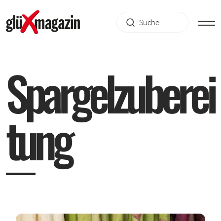
S
p
a
r
g
e
l
z
u
b
e
r
e
i
t
u
n
g