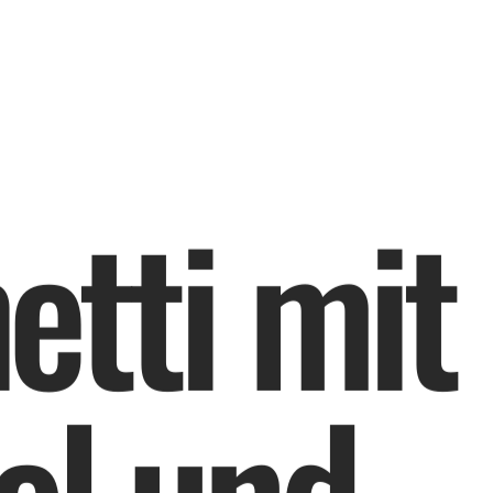
h
e
t
t
i
m
i
t
e
l
u
n
d