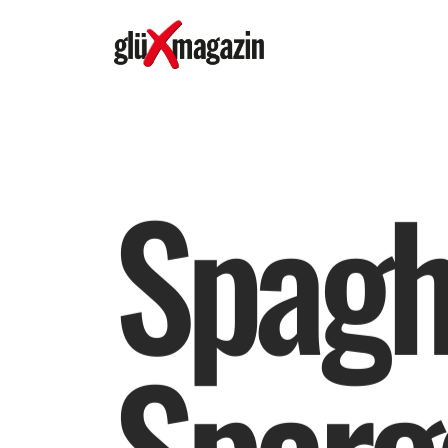
S
p
a
g
S
p
a
r
g