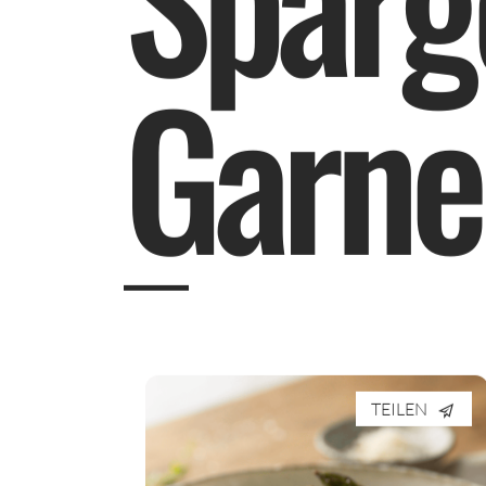
G
a
r
n
e
TEILEN