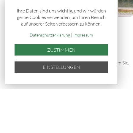
Ihre Daten sind uns wichtig, und wir würden
gerne Cookies verwenden, um Ihren Besuch
auf unserer Seite verbessern zu können.
Rätseln & Service / Ratgeber
Hygge, Hotdogs & ein Haufen
|
Datenschutzerklärung
Impressum
Glück
ZUSTIMMEN
Kopenhagen ist 2026 wieder die
lebenswerteste Stadt der Welt. Erfahren Sie,
EINSTELLUNGEN
wie Hygge, Glücksmuseum und
Lebensqualität zusammenhängen.
TEILEN