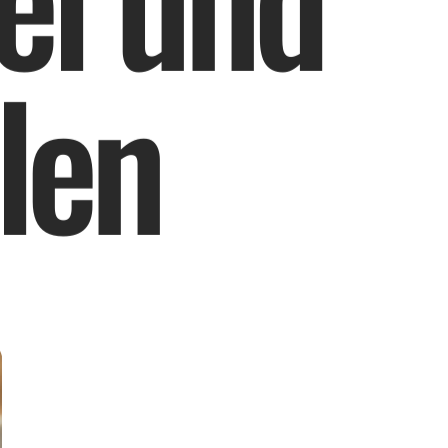
l
e
n