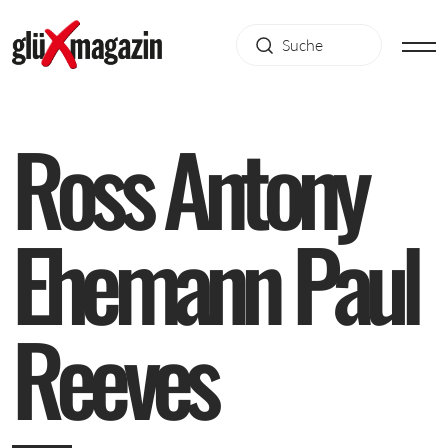
R
o
s
s
A
n
t
o
n
y
E
h
e
m
a
n
n
P
a
u
l
R
e
e
v
e
s