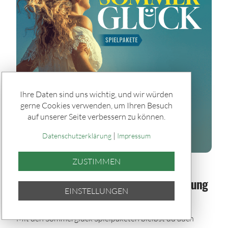
Ihre Daten sind uns wichtig, und wir würden
gerne Cookies verwenden, um Ihren Besuch
auf unserer Seite verbessern zu können.
|
Datenschutzerklärung
Impressum
ZUSTIMMEN
Spiele & Gewinner / Spiele
Sommerglück im Paket: Bei jeder Ziehung
EINSTELLUNGEN
dabei – auch im Urlaub
Mit den Sommerglück Spielpaketen bleibst du auch