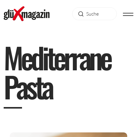
M
e
d
i
t
e
r
r
a
n
e
P
a
s
t
a