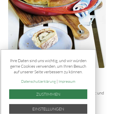
Ihre Daten sind uns wichtig, und wir würden
gerne Cookies verwenden, um Ihren Besuch
auf unserer Seite verbessern zu können.
Rätseln & Service / Rezepte
|
Gefülltes Brot "Tortano" vom Grill
Datenschutzerklärung
Impressum
Dieses gefüllte Brot „Tortano“ vom Grill ist herzhaft und
ZUSTIMMEN
saftig: Ein fluffiger Hefeteig umhüllt Pesto,
Parmaschinken, Oliven und Mozzarella – knusprig
EINSTELLUNGEN
gebacken und perfekt für Grillabende.