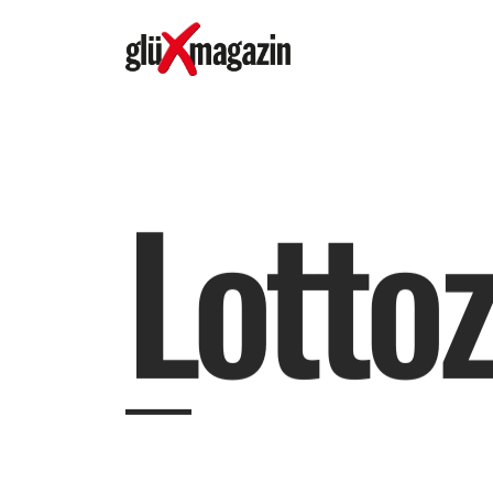
L
o
t
t
o