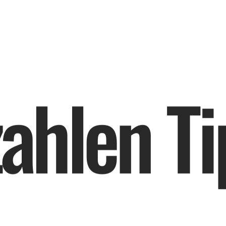
z
a
h
l
e
n
T
i