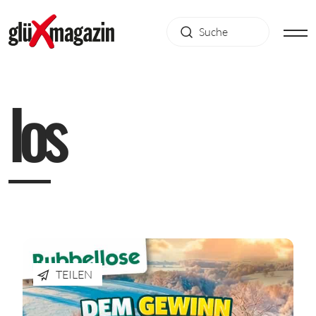
l
o
s
TEILEN