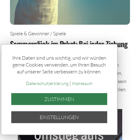
Spiele & Gewinner / Spiele
Sommerglück im Paket: Bei jeder Ziehung
dabei – auch im Urlaub
Ihre Daten sind uns wichtig, und wir würden
gerne Cookies verwenden, um Ihren Besuch
Mit den Sommerglück Spielpaketen bleibst du auch
auf unserer Seite verbessern zu können.
während der Urlaubszeit im Spiel. Einmal auswählen,
automatisch tippen und bei allen Ziehungen dabei sein
|
Datenschutzerklärung
Impressum
– bequem per Quicktipp mit zufällig gewählten Zahlen.
ZUSTIMMEN
EINSTELLUNGEN
TEILEN