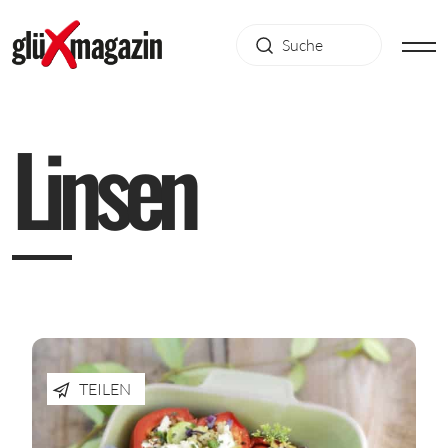
L
i
n
s
e
n
TEILEN