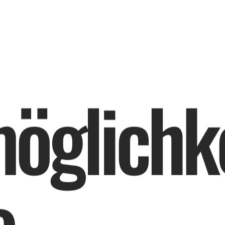
m
ö
g
l
i
c
h
k
o