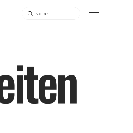
e
i
t
e
n