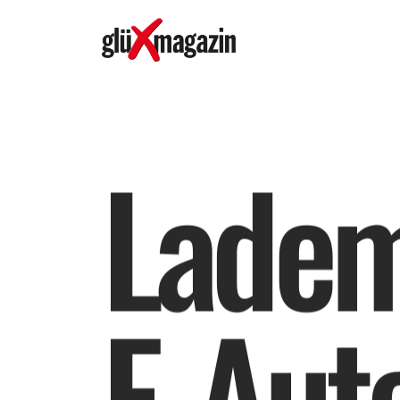
L
a
d
e
E
-
A
u
t