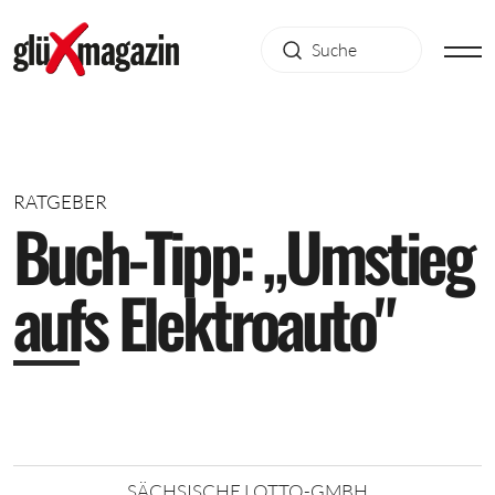
RATGEBER
B
u
c
h
-
T
i
p
p
:
„
U
m
s
t
i
e
g
a
u
f
s
E
l
e
k
t
r
o
a
u
t
o
"
SÄCHSISCHE LOTTO-GMBH