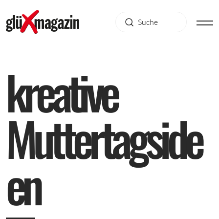
k
r
e
a
t
i
v
e
M
u
t
t
e
r
t
a
g
s
i
d
e
e
n