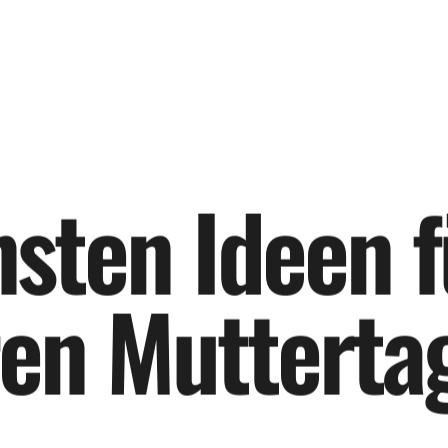
n
s
t
e
n
I
d
e
e
n
f
e
n
M
u
t
t
e
r
t
a