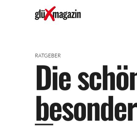
RATGEBER
D
i
e
s
c
h
ö
b
e
s
o
n
d
e
r