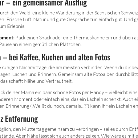
tur – ein gemeinsamer Ausflug
urch den Wald, eine kleine Wanderung in der Sächsischen Schwei
n: Frische Luft, Natur und gute Gespräche tun einfach gut. Und 
um Erlebnis.
moment:
Pack einen Snack oder eine Thermoskanne ein und überr
Pause an einem gemütlichen Plätzchen.
 – bei Kaffee, Kuchen und alten Fotos
e ruhigen Nachmittage, die am meisten verbinden. Wenn du dir b
agen, Lachen und Erinnern. Gemeinsam alte Fotoalben durchblätt
 das schafft Nähe und Vertrautheit.
ck deiner Mama ein paar schöne Fotos per Handy – vielleicht eins
deren Moment oder einfach eins, das ein Lächeln schenkt. Auch ei
n Erinnerung („Weißt du noch, damals…?“) kann ihr ein Lächeln en
z Entfernung
öglich, den Muttertag gemeinsam zu verbringen – sei es durch Ent
tände. Aber Nähe lässt sich auch anders zeigen. Wie wäre es mit 