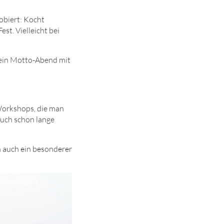
robiert: Kocht
st. Vielleicht bei
ein Motto-Abend mit
 Workshops, die man
euch schon lange
n auch ein besonderer