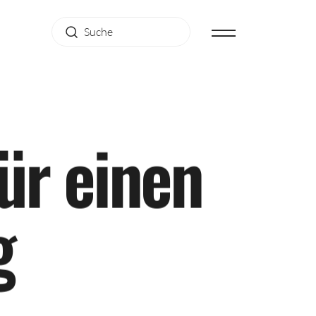
ü
r
e
i
n
e
n
g