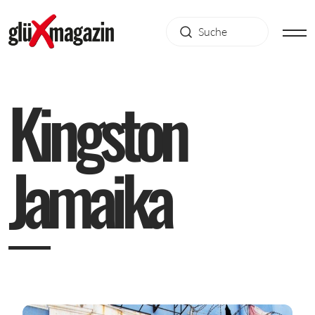
K
i
n
g
s
t
o
n
J
a
m
a
i
k
a