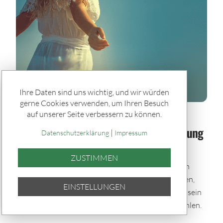
Ihre Daten sind uns wichtig, und wir würden
gerne Cookies verwenden, um Ihren Besuch
auf unserer Seite verbessern zu können.
Spiele & Gewinner / Spiele
Sommerglück im Paket: Bei jeder Ziehung
|
Datenschutzerklärung
Impressum
dabei – auch im Urlaub
ZUSTIMMEN
Mit den Sommerglück Spielpaketen bleibst du auch
während der Urlaubszeit im Spiel. Einmal auswählen,
EINSTELLUNGEN
automatisch tippen und bei allen Ziehungen dabei sein
– bequem per Quicktipp mit zufällig gewählten Zahlen.