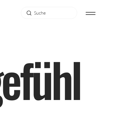
g
e
f
ü
h
l