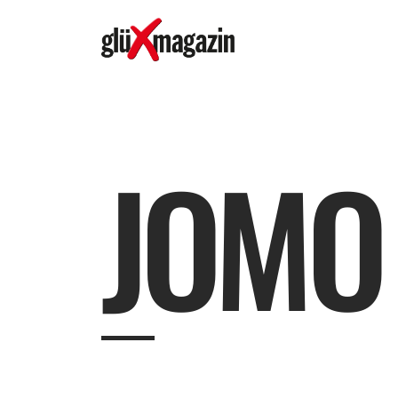
J
O
M
O