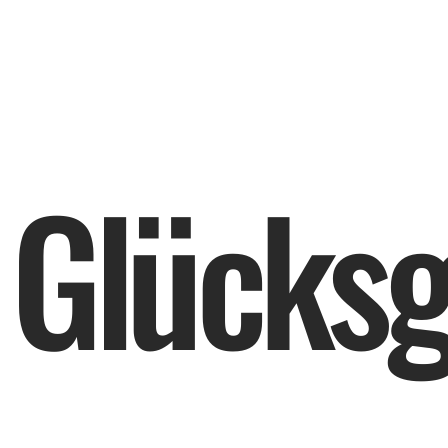
G
l
ü
c
k
s