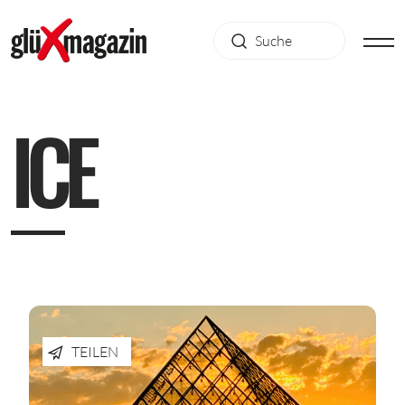
I
C
E
TEILEN