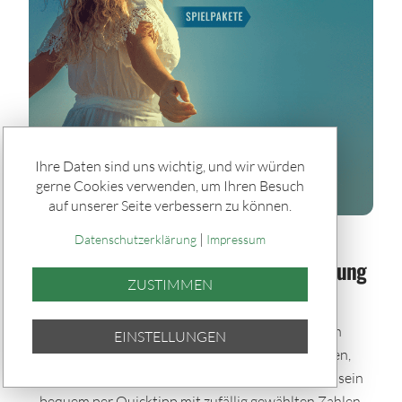
Ihre Daten sind uns wichtig, und wir würden
gerne Cookies verwenden, um Ihren Besuch
auf unserer Seite verbessern zu können.
|
Spiele & Gewinner / Spiele
Datenschutzerklärung
Impressum
Sommerglück im Paket: Bei jeder Ziehung
ZUSTIMMEN
dabei – auch im Urlaub
Mit den Sommerglück Spielpaketen bleibst du auch
EINSTELLUNGEN
während der Urlaubszeit im Spiel. Einmal auswählen,
automatisch tippen und bei allen Ziehungen dabei sein
– bequem per Quicktipp mit zufällig gewählten Zahlen.