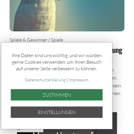
Spiele & Gewinner / Spiele
Sommerglück im Paket: Bei jeder Ziehung
Ihre Daten sind uns wichtig, und wir würden
dabei – auch im Urlaub
gerne Cookies verwenden, um Ihren Besuch
auf unserer Seite verbessern zu können.
Mit den Sommerglück Spielpaketen bleibst du auch
während der Urlaubszeit im Spiel. Einmal auswählen,
|
Datenschutzerklärung
Impressum
automatisch tippen und bei allen Ziehungen dabei sein
– bequem per Quicktipp mit zufällig gewählten Zahlen.
ZUSTIMMEN
EINSTELLUNGEN
TEILEN