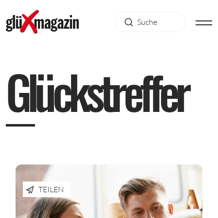
G
l
ü
c
k
s
t
r
e
f
f
e
r
TEILEN