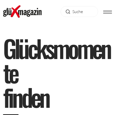
G
l
ü
c
k
s
m
o
m
e
n
t
e
f
i
n
d
e
n