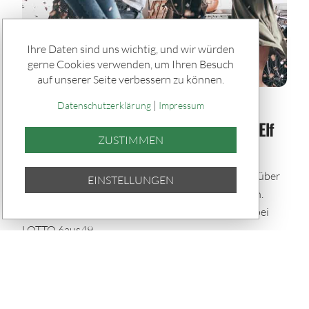
Ihre Daten sind uns wichtig, und wir würden
gerne Cookies verwenden, um Ihren Besuch
auf unserer Seite verbessern zu können.
|
Spiele & Gewinner / Gewinner
Datenschutzerklärung
Impressum
SACHSENLOTTO-Gewinner der Woche: Elf
ZUSTIMMEN
Glückstreffer in Sachsen
In der vergangenen Woche durften sich elf Spieler über
EINSTELLUNGEN
Gewinne zwischen 5.000 und 8.102,10 Euro freuen.
Dabei zeigte sich das Glück besonders spendabel bei
LOTTO 6aus49.
TEILEN