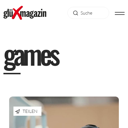
g
a
m
e
s
TEILEN