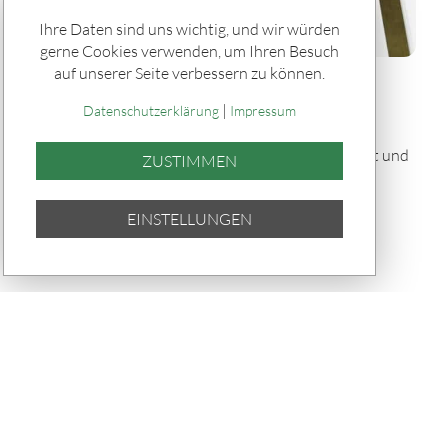
Ihre Daten sind uns wichtig, und wir würden
gerne Cookies verwenden, um Ihren Besuch
auf unserer Seite verbessern zu können.
Rätseln & Service / Rezepte
|
Gefülltes Brot "Tortano" vom Grill
Datenschutzerklärung
Impressum
Dieses gefüllte Brot „Tortano“ vom Grill ist herzhaft und
ZUSTIMMEN
saftig: Ein fluffiger Hefeteig umhüllt Pesto,
Parmaschinken, Oliven und Mozzarella – knusprig
EINSTELLUNGEN
gebacken und perfekt für Grillabende.
TEILEN