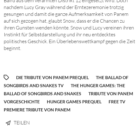
Baird aus dem verarmten Distrikt
12
eingesetzt wird. Doch
nachdem Lucy Gray während der Erntezeremonie trotzig
gesungen und damit die ganze Aufmerksamkeit von Panem
auf sich gezogen hat, glaubt Snow, dass er die Chancen zu
ihren Gunsten wenden könnte. Snow und Lucy vereinen ihren
Instinkt für Selbstdarstellung und ihr neu entdecktes
politisches Geschick. Ein Überlebenswettkampf gegen die Zeit
beginnt.
DIE TRIBUTE VON PANEM PREQUEL
THE BALLAD OF
SONGBIRDS AND SNAKES TV
THE HUNGER GAMES: THE
BALLAD OF SONGBIRDS AND SNAKES
TRIBUTE VON PANEM
VORGESCHICHTE
HUNGER GAMES PREQUEL
FREE TV
PREMIERE TRIBUTE VON PANEM
TEILEN