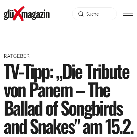
RATGEBER
T
V
-
T
i
p
p
:
„
D
i
e
T
r
i
b
u
t
e
v
o
n
P
a
n
e
m
–
T
h
e
B
a
l
l
a
d
o
f
S
o
n
g
b
i
r
d
s
a
n
d
S
n
a
k
e
s
"
a
m
1
5
.
2
.