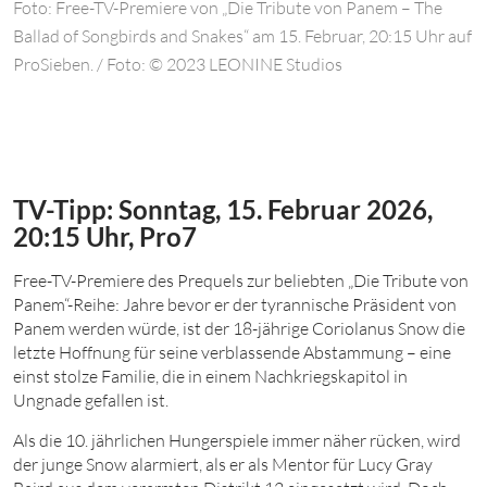
Foto: Free-TV-Premiere von „Die Tribute von Panem – The
Ballad of Songbirds and Snakes“ am 15. Februar, 20:15 Uhr auf
ProSieben. / Foto: © 2023 LEONINE Studios
TV-Tipp: Sonntag, 15. Februar 2026,
20:15 Uhr, Pro7
F
ree-TV-Premiere des Prequels zur beliebten „Die Tribute von
Panem“-Reihe: Jahre bevor er der tyrannische Präsident von
Panem werden würde, ist der 18-jährige Coriolanus Snow die
letzte Hoffnung für seine verblassende Abstammung – eine
einst stolze Familie, die in einem Nachkriegskapitol in
Ungnade gefallen ist.
Als die 10. jährlichen Hungerspiele immer näher rücken, wird
der junge Snow alarmiert, als er als Mentor für Lucy Gray