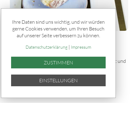
Ihre Daten sind uns wichtig, und wir würden
gerne Cookies verwenden, um Ihren Besuch
auf unserer Seite verbessern zu können.
Rätseln & Service / Rezepte
|
Gefülltes Brot "Tortano" vom Grill
Datenschutzerklärung
Impressum
Dieses gefüllte Brot „Tortano“ vom Grill ist herzhaft und
ZUSTIMMEN
saftig: Ein fluffiger Hefeteig umhüllt Pesto,
Parmaschinken, Oliven und Mozzarella – knusprig
EINSTELLUNGEN
gebacken und perfekt für Grillabende.
TEILEN