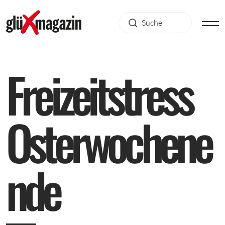
F
r
e
i
z
e
i
t
s
t
r
e
s
s
O
s
t
e
r
w
o
c
h
e
n
e
n
d
e