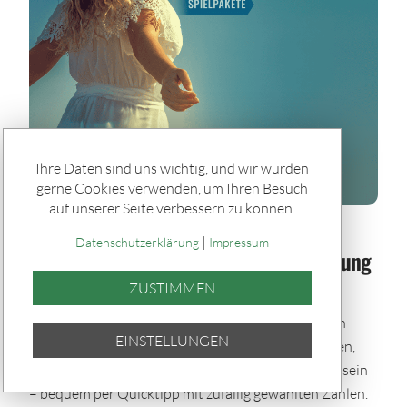
Ihre Daten sind uns wichtig, und wir würden
gerne Cookies verwenden, um Ihren Besuch
auf unserer Seite verbessern zu können.
Spiele & Gewinner / Spiele
|
Datenschutzerklärung
Impressum
Sommerglück im Paket: Bei jeder Ziehung
dabei – auch im Urlaub
ZUSTIMMEN
Mit den Sommerglück Spielpaketen bleibst du auch
EINSTELLUNGEN
während der Urlaubszeit im Spiel. Einmal auswählen,
automatisch tippen und bei allen Ziehungen dabei sein
– bequem per Quicktipp mit zufällig gewählten Zahlen.