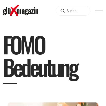
F
O
M
O
B
e
d
e
u
t
u
n
g