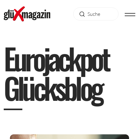
E
u
r
o
j
a
c
k
p
o
t
G
l
ü
c
k
s
b
l
o
g