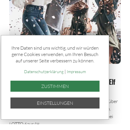
Ihre Daten sind uns wichtig, und wir würden
gerne Cookies verwenden, um Ihren Besuch
auf unserer Seite verbessern zu können.
|
Spiele & Gewinner / Gewinner
Datenschutzerklärung
Impressum
SACHSENLOTTO-Gewinner der Woche: Elf
ZUSTIMMEN
Glückstreffer in Sachsen
In der vergangenen Woche durften sich elf Spieler über
EINSTELLUNGEN
Gewinne zwischen 5.000 und 8.102,10 Euro freuen.
Dabei zeigte sich das Glück besonders spendabel bei
LOTTO 6aus49.