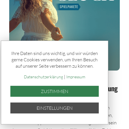
Ihre Daten sind uns wichtig, und wir würden
gerne Cookies verwenden, um Ihren Besuch
auf unserer Seite verbessern zu können.
|
Datenschutzerklärung
Impressum
Spiele & Gewinner / Spiele
Sommerglück im Paket: Bei jeder Ziehung
ZUSTIMMEN
dabei – auch im Urlaub
Mit den Sommerglück Spielpaketen bleibst du auch
EINSTELLUNGEN
während der Urlaubszeit im Spiel. Einmal auswählen,
automatisch tippen und bei allen Ziehungen dabei sein