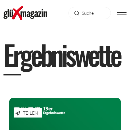
E
r
g
e
b
n
i
s
w
e
t
t
e
TEILEN