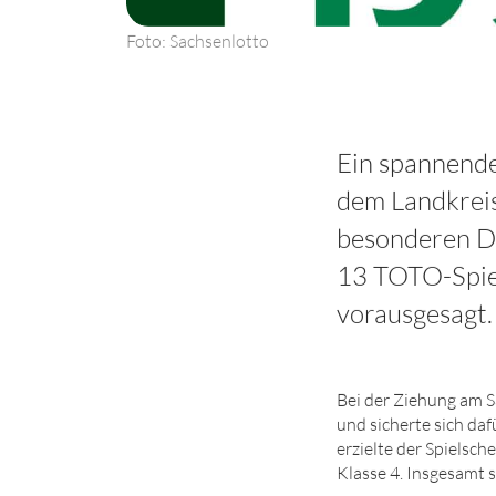
Foto: Sachsenlotto
Ein spannende
dem Landkrei
besonderen Da
13 TOTO-Spiel
vorausgesagt.
Bei der Ziehung am S
und sicherte sich da
erzielte der Spielsch
Klasse 4. Insgesamt 