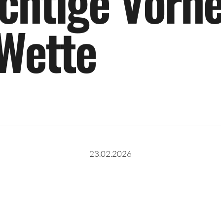
c
h
t
i
g
e
V
o
r
h
W
e
t
t
e
23.02.2026