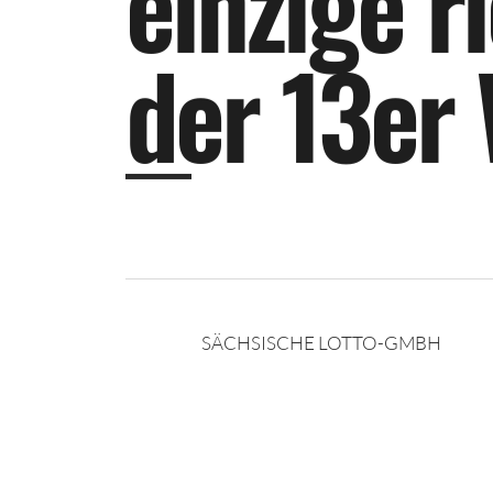
e
i
n
z
i
g
e
r
i
d
e
r
1
3
e
r
SÄCHSISCHE LOTTO-GMBH