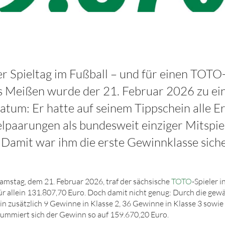
r Spieltag im Fußball – und für einen TOTO
s Meißen wurde der 21. Februar 2026 zu ei
tum: Er hatte auf seinem Tippschein alle E
paarungen als bundesweit einziger Mitspiel
 Damit war ihm die erste Gewinnklasse siche
amstag, dem 21. Februar 2026, traf der sächsische
TOTO
-Spieler 
für allein 131.807,70 Euro. Doch damit nicht genug: Durch die gew
ein zusätzlich 9 Gewinne in Klasse 2, 36 Gewinne in Klasse 3 sowi
summiert sich der Gewinn so auf 159.670,20 Euro.