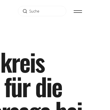
d
k
r
e
i
s
f
ü
r
d
i
e