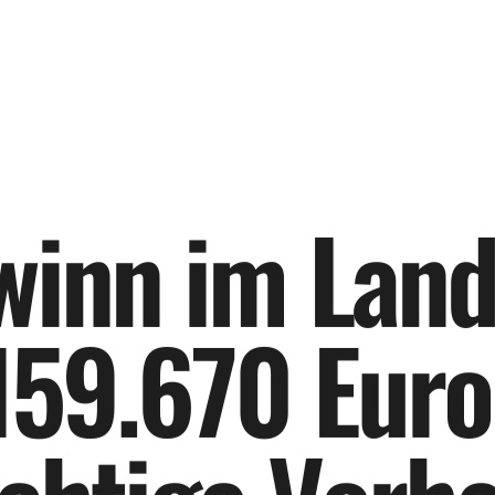
w
i
n
n
i
m
L
a
n
1
5
9
.
6
7
0
E
u
r
o