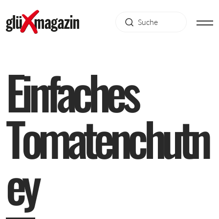
E
i
n
f
a
c
h
e
s
T
o
m
a
t
e
n
c
h
u
t
n
e
y