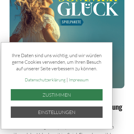
Ihre Daten sind uns wichtig, und wir würden
gerne Cookies verwenden, um Ihren Besuch
auf unserer Seite verbessern zu können.
|
Datenschutzerklärung
Impressum
ZUSTIMMEN
Spiele & Gewinner / Spiele
Sommerglück im Paket: Bei jeder Ziehung
EINSTELLUNGEN
dabei – auch im Urlaub
Mit den Sommerglück Spielpaketen bleibst du auch