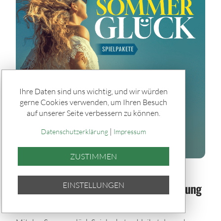
Ihre Daten sind uns wichtig, und wir würden
gerne Cookies verwenden, um Ihren Besuch
auf unserer Seite verbessern zu können.
|
Datenschutzerklärung
Impressum
ZUSTIMMEN
Spiele & Gewinner / Spiele
Sommerglück im Paket: Bei jeder Ziehung
EINSTELLUNGEN
dabei – auch im Urlaub