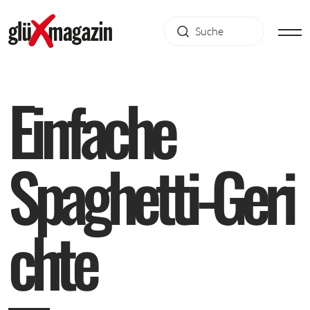
E
i
n
f
a
c
h
e
S
p
a
g
h
e
t
t
i
-
G
e
r
i
c
h
t
e