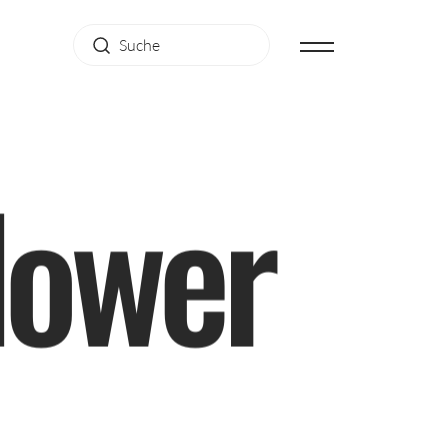
l
o
w
e
r