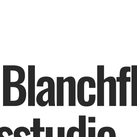
B
l
a
n
c
h
f
s
s
t
u
d
i
e