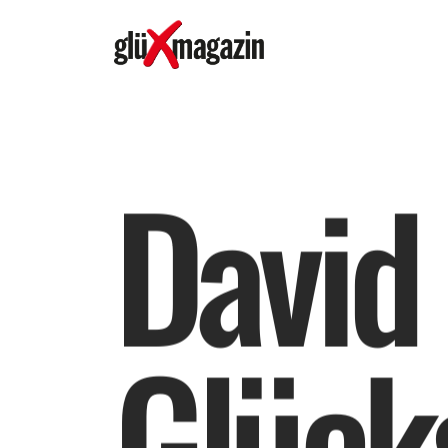
D
a
v
i
d
G
l
ü
c
k