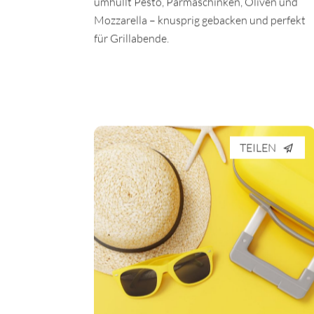
umhüllt Pesto, Parmaschinken, Oliven und
Mozzarella – knusprig gebacken und perfekt
für Grillabende.
TEILEN