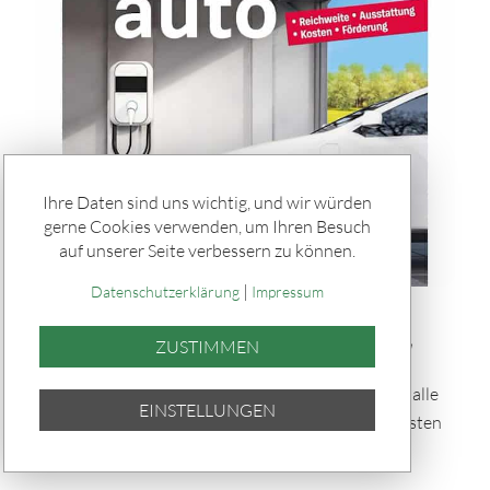
Ihre Daten sind uns wichtig, und wir würden
gerne Cookies verwenden, um Ihren Besuch
auf unserer Seite verbessern zu können.
|
Datenschutzerklärung
Impressum
Rätseln & Service / Ratgeber
Buch-Tipp: „Umstieg aufs Elektroauto"
ZUSTIMMEN
Der Ratgeber der Stiftung Warentest beantwortet alle
EINSTELLUNGEN
Fragen zum Umstieg auf das Elektroauto – von Kosten
bis Alltagstauglichkeit.