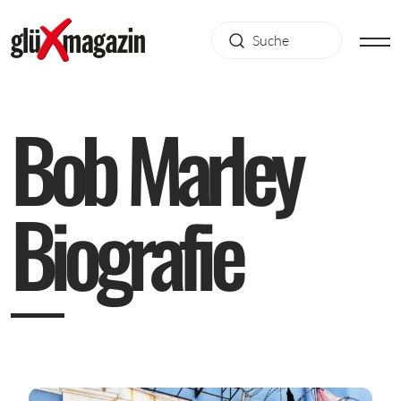
B
o
b
M
a
r
l
e
y
B
i
o
g
r
a
f
i
e