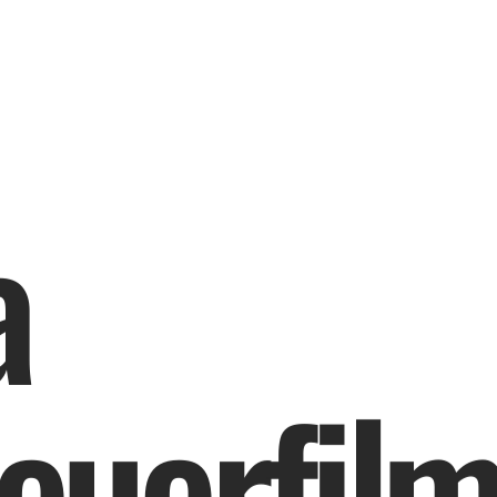
a
e
u
e
r
f
i
l