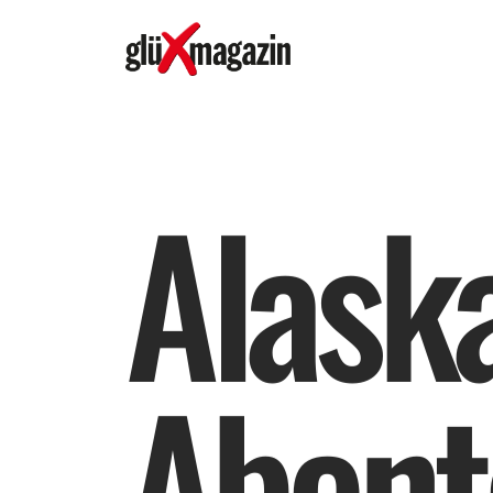
A
l
a
s
k
A
b
e
n
t