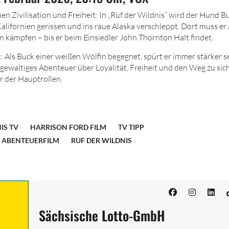
en Zivilisation und Freiheit: In „Ruf der Wildnis“ wird der Hund 
alifornien gerissen und ins raue Alaska verschleppt. Dort muss er 
kämpfen – bis er beim Einsiedler John Thornton Halt findet.
t: Als Buck einer weißen Wölfin begegnet, spürt er immer stärker s
gewaltiges Abenteuer über Loyalität, Freiheit und den Weg zu sich
r der Hauptrollen.
IS TV
HARRISON FORD FILM
TV TIPP
 ABENTEUERFILM
RUF DER WILDNIS
Sächsische Lotto-GmbH