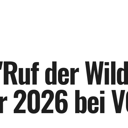
"
R
u
f
d
e
r
W
i
l
r
2
0
2
6
b
e
i
V