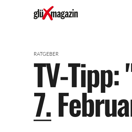
RATGEBER
T
V
-
T
i
p
p
:
7
.
F
e
b
r
u
a