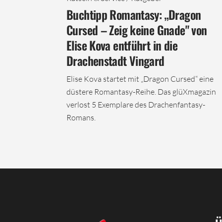
Buchtipp Romantasy: „Dragon
Cursed – Zeig keine Gnade" von
Elise Kova entführt in die
Drachenstadt Vingard
Elise Kova startet mit „Dragon Cursed“ eine
düstere Romantasy-Reihe. Das glüXmagazin
verlost 5 Exemplare des Drachenfantasy-
Romans.