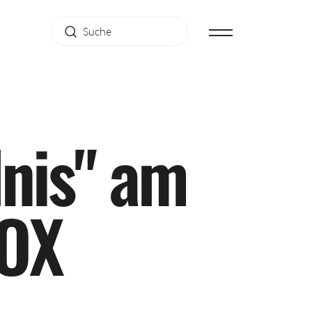
d
n
i
s
"
a
m
O
X