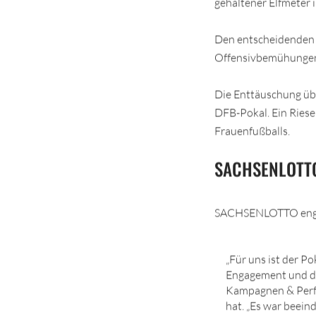
gehaltener Elfmeter i
Den entscheidenden Tr
Offensivbemühungen
Die Enttäuschung übe
DFB-Pokal. Ein Riese
Frauenfußballs.
SACHSENLOTTO a
SACHSENLOTTO engagi
„Für uns ist der Po
Engagement und die
Kampagnen & Perf
hat. „Es war beein