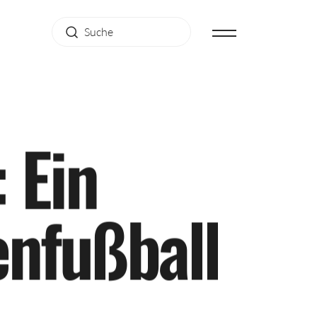
:
E
i
n
e
n
f
u
ß
b
a
l
l