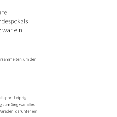
ure
ndespokals
 war ein
versammelten, um den
sport Leipzig II.
g zum Sieg war alles
 Paraden, darunter ein