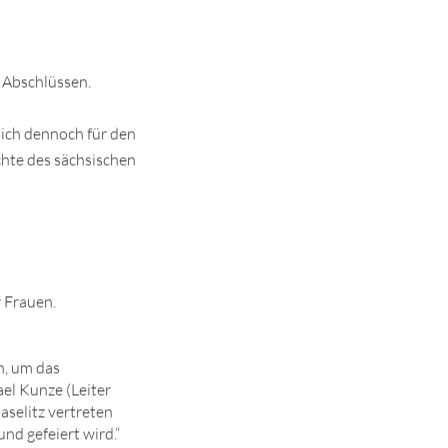
Abschlüssen.
sich dennoch für den
chte des sächsischen
 Frauen.
m, um das
el Kunze (Leiter
elitz vertreten
nd gefeiert wird.“