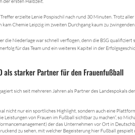
n der ersten Halbzeit.
effer erzielte Lenie Pospischil nach rund 30 Minuten. Trotz aller
 kam Chemie Leipzig im zweiten Durchgang kaum zu zwingenden 
r die Niederlage war schnell verflogen, denn die BSG qualifiziert 
nerfolg für das Team und ein weiteres Kapitel in der Erfolgsgeschi
ls starker Partner für den Frauenfußball
ert sich seit mehreren Jahren als Partner des Landespokals der
kal nicht nur ein sportliches Highlight, sondern auch eine Plattfor
 Leistungen von Frauen im Fußball sichtbar zu machen“, so Micha
ormancemanagement) der das Unternehmen vor Ort in Deutschbas
druckend zu sehen, mit welcher Begeisterung hier Fußball gespielt u