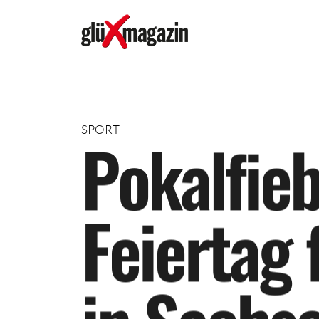
SPORT
P
o
k
a
l
f
i
e
F
e
i
e
r
t
a
g