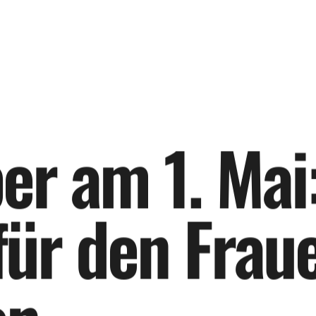
b
e
r
a
m
1
.
M
a
i
f
ü
r
d
e
n
F
r
a
u