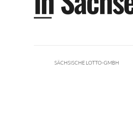
i
n
S
a
c
h
s
SÄCHSISCHE LOTTO-GMBH