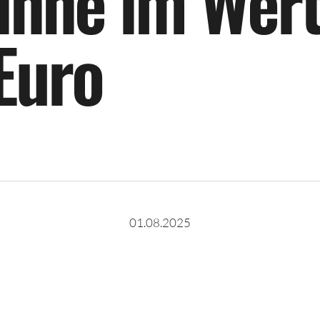
i
n
n
e
i
m
W
e
r
E
u
r
o
01.08.2025