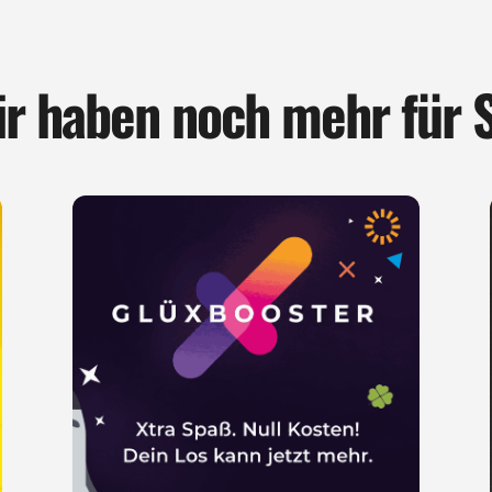
r haben noch mehr für 