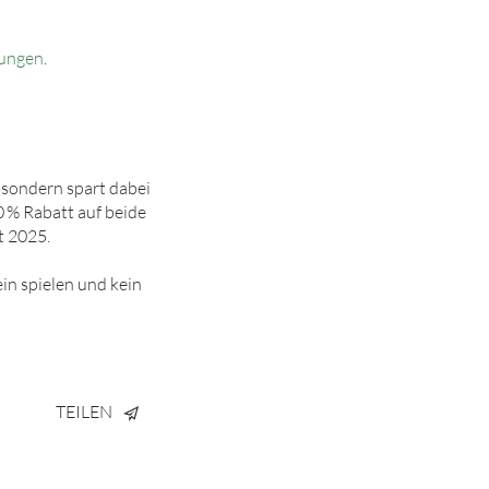
ungen
.
, sondern spart dabei
0 % Rabatt auf beide
t 2025.
in spielen und kein
TEILEN