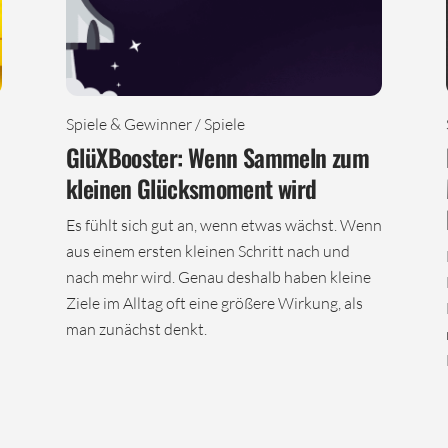
Spiele & Gewinner / Spiele
GlüXBooster: Wenn Sammeln zum
kleinen Glücksmoment wird
Es fühlt sich gut an, wenn etwas wächst. Wenn
aus einem ersten kleinen Schritt nach und
nach mehr wird. Genau deshalb haben kleine
Ziele im Alltag oft eine größere Wirkung, als
man zunächst denkt.