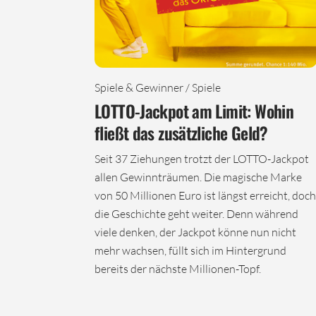
Spiele & Gewinner / Spiele
LOTTO-Jackpot am Limit: Wohin
fließt das zusätzliche Geld?
Seit 37 Ziehungen trotzt der LOTTO-Jackpot
allen Gewinnträumen. Die magische Marke
von 50 Millionen Euro ist längst erreicht, doch
die Geschichte geht weiter. Denn während
viele denken, der Jackpot könne nun nicht
mehr wachsen, füllt sich im Hintergrund
bereits der nächste Millionen-Topf.