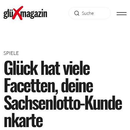
SPIELE
G
l
ü
c
k
h
a
t
v
i
e
l
e
F
a
c
e
t
t
e
n
,
d
e
i
n
e
S
a
c
h
s
e
n
l
o
t
t
o
-
K
u
n
d
e
n
k
a
r
t
e