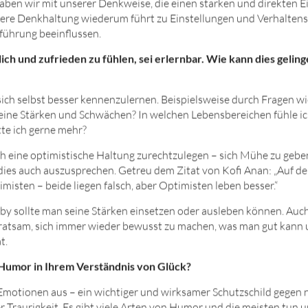
ben wir mit unserer Denkweise, die einen starken und direkten Ei
sere Denkhaltung wiederum führt zu Einstellungen und Verhalten
führung beeinflussen.
lich und zufrieden zu fühlen, sei erlernbar. Wie kann dies geling
, sich selbst besser kennenzulernen. Beispielsweise durch Fragen w
ne Stärken und Schwächen? In welchen Lebensbereichen fühle ic
te ich gerne mehr?
ich eine optimistische Haltung zurechtzulegen – sich Mühe zu gebe
s auch auszusprechen. Getreu dem Zitat von Kofi Anan: „Auf der
isten – beide liegen falsch, aber Optimisten leben besser.“
y sollte man seine Stärken einsetzen oder ausleben können. Auch
s ratsam, sich immer wieder bewusst zu machen, was man gut kan
t.
 Humor in Ihrem Verständnis von Glück?
Emotionen aus – ein wichtiger und wirksamer Schutzschild gegen 