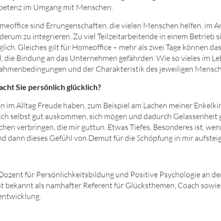
mpetenz im Umgang mit Menschen.
omeoffice sind Errungenschaften, die vielen Menschen helfen, im A
derum zu integrieren. Zu viel Teilzeitarbeitende in einem Betrieb 
lich. Gleiches gilt für Homeoffice – mehr als zwei Tage können da
, die Bindung an das Unternehmen gefährden. Wie so vieles im L
ahmenbedingungen und der Charakteristik des jeweiligen Mensch
cht Sie persönlich glücklich?
n im Alltag Freude haben, zum Beispiel am Lachen meiner Enkelki
 sich selbst gut auskommen, sich mögen und dadurch Gelassenhei
en verbringen, die mir guttun. Etwas Tiefes, Besonderes ist, wenn
nd dann dieses Gefühl von Demut für die Schöpfung in mir aufsteig
st Dozent für Persönlichkeitsbildung und Positive Psychologie an 
st bekannt als namhafter Referent für Glücksthemen, Coach sowie 
ntwicklung.