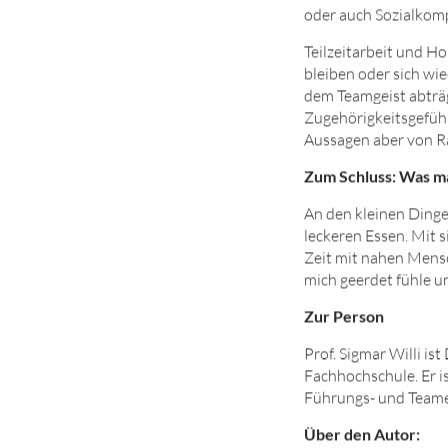
oder auch Sozialko
Teilzeitarbeit und H
bleiben oder sich wie
dem Teamgeist abträg
Zugehörigkeitsgefühl
Aussagen aber von R
Zum Schluss: Was ma
An den kleinen Dinge
leckeren Essen. Mit
Zeit mit nahen Mensch
mich geerdet fühle u
Zur Person
Prof. Sigmar Willi i
Fachhochschule. Er i
Führungs- und Teame
Über den Autor: