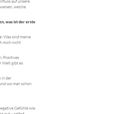
nfluss auf unsere
sweisen, welche
en, was ist der erste
ie: Was sind meine
h mich nicht
n, Positives
 Welt gibt es
 in der
n und wo man schon
negative Gefühle wie