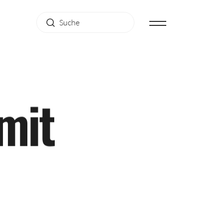
m
i
t