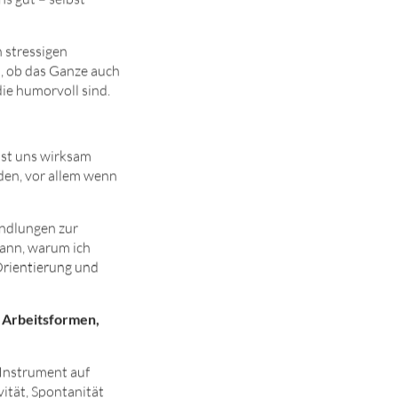
s gut – selbst
n stressigen
, ob das Ganze auch
die humorvoll sind.
sst uns wirksam
eden, vor allem wenn
andlungen zur
kann, warum ich
 Orientierung und
n Arbeitsformen,
 Instrument auf
vität, Spontanität