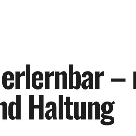
e
r
l
e
r
n
b
a
r
–
n
d
H
a
l
t
u
n
g