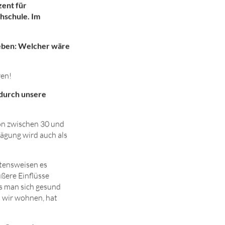
zent für
hschule. Im
 leben: Welcher wäre
ren!
 durch unsere
ion zwischen 30 und
rägung wird auch als
tensweisen es
ußere Einflüsse
s man sich gesund
m wir wohnen, hat