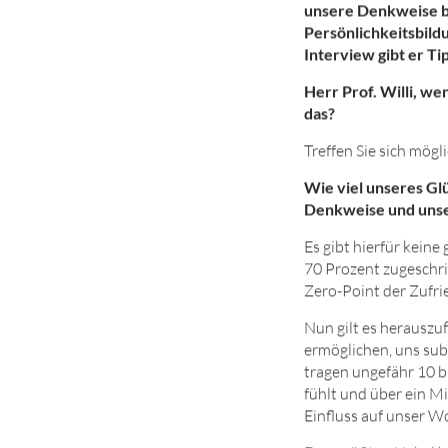
unsere Denkweise be
Persönlichkeitsbild
Interview gibt er Ti
Herr Prof. Willi, we
das?
Treffen Sie sich mögl
Wie viel unseres Gl
Denkweise und unse
Es gibt hierfür kein
70 Prozent zugeschri
Zero-Point der Zufri
Nun gilt es herausz
ermöglichen, uns subs
tragen ungefähr 10 b
fühlt und über ein M
Einfluss auf unser W