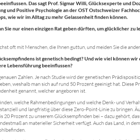
einflussen. Das sagt Prof. Sigmar Willi, Glücksexperte und Do
ung und Positive Psychologie an der OST Ostschweizer Fachhoc
pps, wie wir im Alltag zu mehr Gelassenheit finden können.
nn Sie nur einen einzigen Rat geben dürften, um glücklicher zu
ichst oft mit Menschen, die Ihnen guttun, und meiden Sie die ande
ücksempfindens ist genetisch bedingt? Und wie viel können wir
re Lebensführung beeinflussen?
e genauen Zahlen. Je nach Studie wird der genetischen Prädisposit
eben, weshalb man sich auf rund 50 Prozent geeinigt hat. Diese P
edenheit genannt, welcher angeboren ist.
ufinden, welche Rahmenbedingungen und welche Denk- und Verhal
tanziell und langfristig über diese Zero-Point-Linie zu bringen. Ä
is 20 Prozent zu unserem Glücksempfinden bei – dazu gehört, das
indestmaß an materieller Sicherheit verfügt. Auch das Land, in de
ohlbefinden.