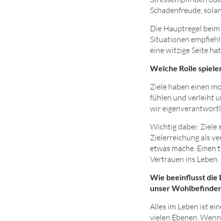
Stressempfinden oder
Schadenfreude, solan
Die Hauptregel beim H
Situationen empfiehl
eine witzige Seite h
Welche Rolle spiele
Ziele haben einen mo
fühlen und verleiht u
wir eigenverantwortl
Wichtig dabei: Ziele
Zielerreichung als v
etwas mache. Einen ti
Vertrauen ins Leben.
Wie beeinflusst die
unser Wohlbefinden 
Alles im Leben ist e
vielen Ebenen. Wenn i