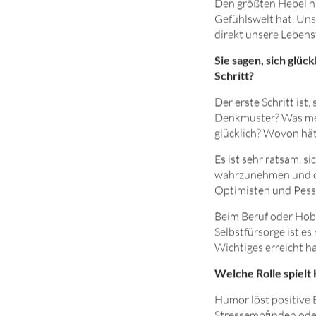
Den größten Hebel ha
Gefühlswelt hat. Un
direkt unsere Lebens
Sie sagen, sich glück
Schritt?
Der erste Schritt ist
Denkmuster? Was mei
glücklich? Wovon hät
Es ist sehr ratsam, s
wahrzunehmen und die
Optimisten und Pessim
Beim Beruf oder Hobb
Selbstfürsorge ist e
Wichtiges erreicht ha
Welche Rolle spielt
Humor löst positive 