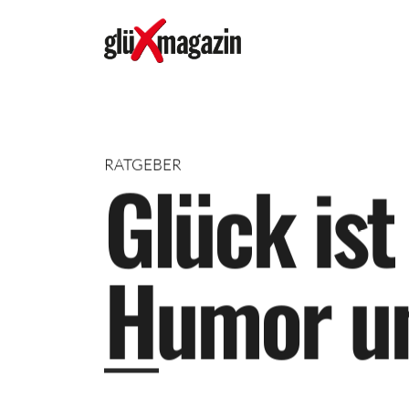
RATGEBER
G
l
ü
c
k
i
s
t
H
u
m
o
r
u