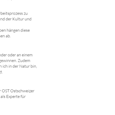
rbeitsprozess zu
sind der Kultur und
s
eben hängen diese
en ab.
nder oder an einem
t gewinnen. Zudem
 ich in der Natur bin,
t.
der OST Ostschweizer
als Experte für