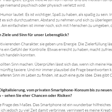
 Traurigkeit. Es gibt viele Arten von Humor und die meisten tun un
ge niemand psychisch oder physisch verletzt wird.
umor lautet: Es ist wichtiger, Spaß zu haben, als spaßig zu sein. I
t es sich durchzuatmen, Abstand zu nehmen und sich zu überlegen
at. Am einfachsten ist immer noch, sich mit Menschen zu umgeben, 
n Ziele und Sinn für unser Lebensglück?
tivierenden Charakter, sie geben uns Energie. Die Zielerfüllung lä
ns ein Gefühl der Kontrolle. Etwas erreicht zu haben, macht zufri
ich handeln konnten.
 sollten Sinn machen. Überprüfen lässt sich das, wenn ich meine H
ernünftig taxiere. Und mir immer plausibel die Frage beantworten 
eferen Sinn im Leben zu finden, ist auch eine gute Idee. Dies gibt
 Digitalisierung, vom privaten Smartphone-Konsum bis zu neue
– sehen Sie eher Chancen oder Risiken?
ine Frage des Maßes. Das Smartphone ist ein wunderbar hilfreiches
ch jedoch zu viel Zeit damit verbringe, verringert es meine Kreati