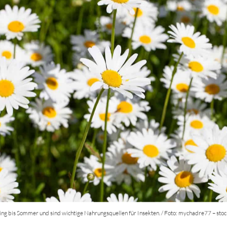
ing bis Sommer und sind wichtige Nahrungsquellen für Insekten. / Foto: mychadre77 – sto