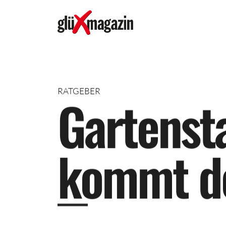
RATGEBER
G
a
r
t
e
n
s
t
k
o
m
m
t
d