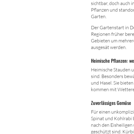
sichtbar, doch auch i
Pflanzen und standor
Garten.
D
er Gartenstart in 
Regionen früher bere
Gebieten um mehrere
ausgesät werden.
Heimische Pflanzen: we
Heimische Stauden u
sind. Besonders bewä
und Hasel. Sie biete
kommen mit Wetterex
Zuverlässiges Gemüse
Für einen unkomplizi
Spinat und Kohlrabi b
nach den Eisheiligen
geschützt sind. Kürb