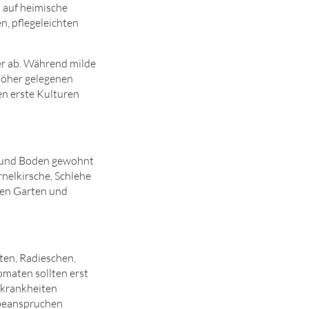
t auf heimische
n, pflegeleichten
er ab. Während milde
 höher gelegenen
n erste Kulturen
a und Boden gewohnt
nelkirsche, Schlehe
den Garten und
ten, Radieschen,
omaten sollten erst
zkrank­heiten
 beanspruchen