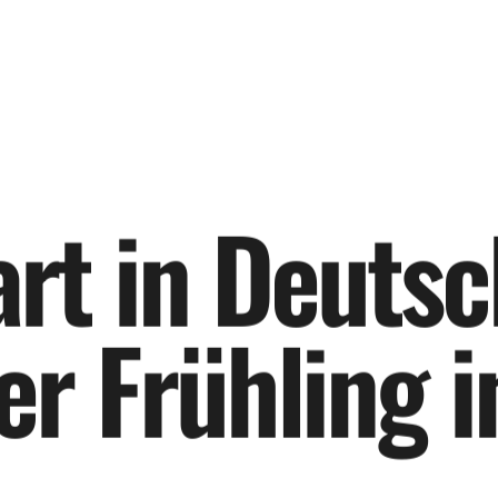
a
r
t
i
n
D
e
u
t
s
c
e
r
F
r
ü
h
l
i
n
g
i