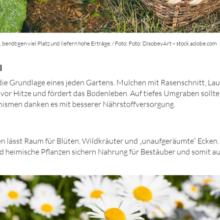
benötigen viel Platz und liefern hohe Erträge. / Foto: Foto: DisobeyArt – stock.adobe.com
l
ie Grundlage eines jeden Gartens. Mulchen mit Rasenschnitt, Lau
 vor Hitze und fördert das Bodenleben. Auf tiefes Umgraben sollte
ismen danken es mit besserer Nährstoffversorgung.
n lässt Raum für Blüten, Wildkräuter und „unaufgeräumte“ Ecken.
 heimische Pflanzen sichern Nahrung für Bestäuber und somit au