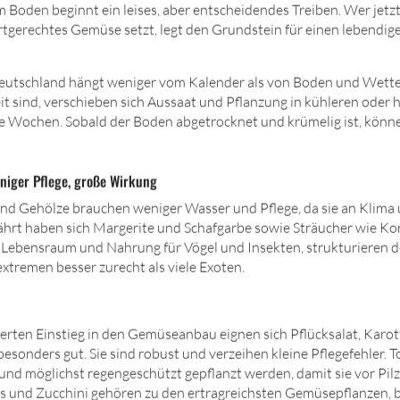
m Boden beginnt ein leises, aber entscheidendes Treiben. Wer jetz
tgerechtes Gemüse setzt, legt den Grundstein für einen lebendige
Deutschland hängt weniger vom Kalender als von Boden und Wett
it sind, verschieben sich Aussaat und Pflanzung in kühleren oder
 Wochen. Sobald der Boden abgetrocknet und krümelig ist, könne
niger Pflege, große Wirkung
nd Gehölze brauchen weniger Wasser und Pflege, da sie an Klim
hrt haben sich Margerite und Schafgarbe sowie Sträucher wie Kor
n Lebensraum und Nahrung für Vögel und Insekten, strukturieren 
tremen besser zurecht als viele Exoten.
erten Einstieg in den Gemüseanbau eignen sich Pflücksalat, Karot
esonders gut. Sie sind robust und verzeihen kleine Pflegefehler. T
 und möglichst regengeschützt gepflanzt werden, damit sie vor Pil
is und Zucchini gehören zu den ertragreichsten Gemüsepflanzen,