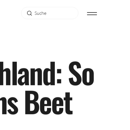
h
l
a
n
d
:
S
o
n
s
B
e
e
t