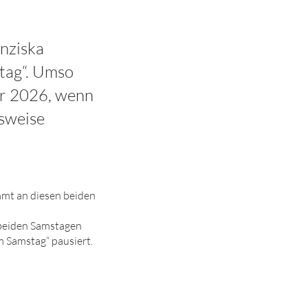
anziska
tag“. Umso
ar 2026, wenn
sweise
mmt an diesen beiden
 beiden Samstagen
m Samstag“ pausiert.