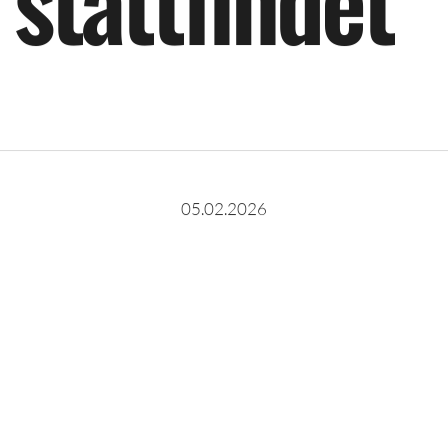
s
t
a
t
t
f
i
n
d
e
t
05.02.2026