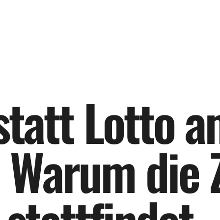
s
t
a
t
t
L
o
t
t
o
a
W
a
r
u
m
d
i
e