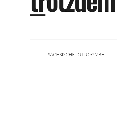
t
r
o
t
z
d
e
m
SÄCHSISCHE LOTTO-GMBH