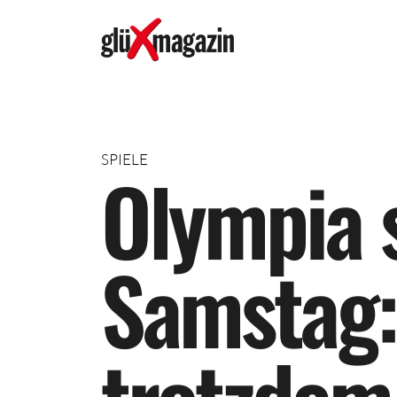
SPIELE
O
l
y
m
p
i
a
S
a
m
s
t
a
g
: