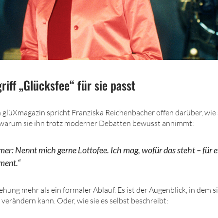
iff „Glücksfee“ für sie passt
 glüXmagazin spricht Franziska Reichenbacher offen darüber, wie s
d warum sie ihn trotz moderner Debatten bewusst annimmt:
mer: Nennt mich gerne Lottofee. Ich mag, wofür das steht – für 
ent.“
ziehung mehr als ein formaler Ablauf. Es ist der Augenblick, in dem 
erändern kann. Oder, wie sie es selbst beschreibt: