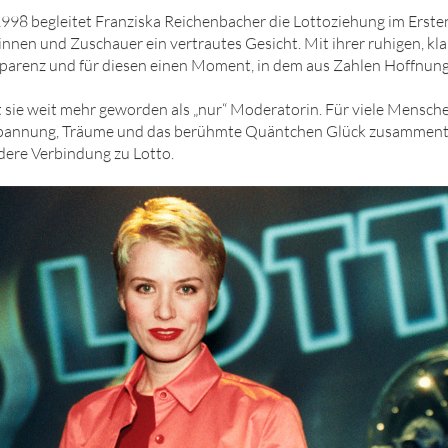
1998 begleitet Franziska Reichenbacher die Lottoziehung im Ersten
nen und Zuschauer ein vertrautes Gesicht. Mit ihrer ruhigen, klar
nsparenz und für diesen einen Moment, in dem aus Zahlen Hoffnun
st sie weit mehr geworden als „nur“ Moderatorin. Für viele Mensch
Spannung, Träume und das berühmte Quäntchen Glück zusammentr
ndere Verbindung zu Lotto.