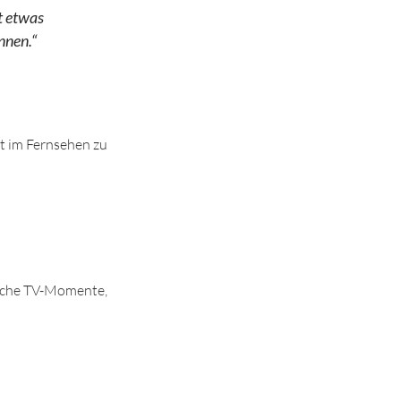
t etwas
nnen.“
t im Fernsehen zu
ische TV-Momente,