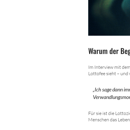
Warum der Begr
Im Interview mit dem
Lottofee sieht – un
„Ich sage dann im
Verwandlungsmom
Für sie ist die Lotto
Menschen das Leben v