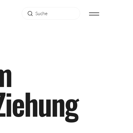
m
Z
i
e
h
u
n
g