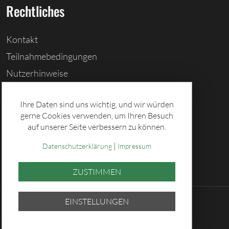
Rechtliches
Kontakt
Teilnahmebedingungen
Nutzerhinweise
Barrierefreiheitserklärung
Ihre Daten sind uns wichtig, und wir würden
Cookies löschen
gerne Cookies verwenden, um Ihren Besuch
Datenschutz
auf unserer Seite verbessern zu können.
Impressum
|
Datenschutzerklärung
Impressum
ZUSTIMMEN
EINSTELLUNGEN
© 2026 Sächsische Lotto-GmbH