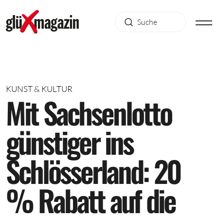
KUNST & KULTUR
M
i
t
S
a
c
h
s
e
n
l
o
t
t
o
g
ü
n
s
t
i
g
e
r
i
n
s
S
c
h
l
ö
s
s
e
r
l
a
n
d
:
2
0
%
R
a
b
a
t
t
a
u
f
d
i
e