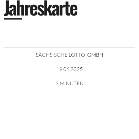
J
a
h
r
e
s
k
a
r
t
e
SÄCHSISCHE LOTTO-GMBH
19.06.2025
3 MINUTEN