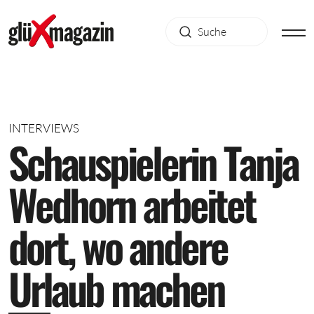
INTERVIEWS
S
c
h
a
u
s
p
i
e
l
e
r
i
n
T
a
n
j
a
W
e
d
h
o
r
n
a
r
b
e
i
t
e
t
d
o
r
t
,
w
o
a
n
d
e
r
e
U
r
l
a
u
b
m
a
c
h
e
n